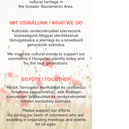
cultural heritage in
the Greater Sacramento Area.
MIT CSINÁLUNK / WHAT WE DO
Kultúrális rendezvényeket szervezünk
közösségünk Magyar identitásának
támogatására a jelenlegi és a következő
generációk számára.
/
We organize cultural events to support our
community's Hungarian identity today and
for the next generations.
EGYÜTT / TOGETHER
Kérjük, támogasd munkánkat és csatlakozz
önkéntes csapatunkhoz, akik kiválóan
szerveznek találkozókat és rendezvényeket
minden korosztály számára.
/
Please support our efforts
by joining our team of volunteers who are
excelling in organizing meetings and events
for all ages.