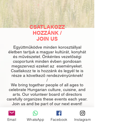
CSATLAKOZZ
HOZZÁNK /
JOIN US
Együttműködve minden korosztállyal
életben tartjuk a magyar kultúrát, konyhát
és művészetet. Önkéntes vezetőségi
csoportunk minden évben gondosan
megszervezi ezeket az eseményeket.
Csatlakozz te is hozzánk és legyél te is
része a következő rendezvényünknek!
/
We bring together people of all ages to
celebrate Hungarian culture, cuisine, and
arts. Our volunteer board of directors
carefully organizes these events each year.
Join us and be part of our next event!
Email
WhatsApp
Facebook
Instagram
ÜNNEPELTÜNK / WE CELEBRATED
Nézd meg Virtuális Ünnepi Videónkat,