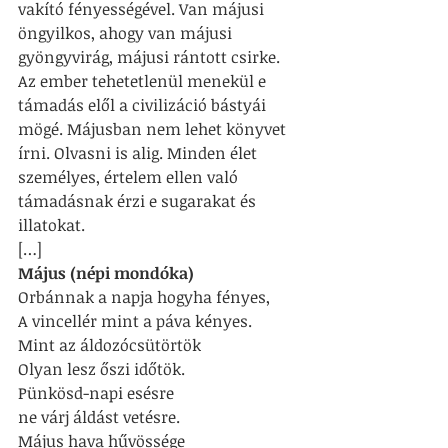
vakító fényességével. Van májusi 
öngyilkos, ahogy van májusi 
gyöngyvirág, májusi rántott csirke. 
Az ember tehetetlenül menekül e 
támadás elől a civilizáció bástyái 
mögé. Májusban nem lehet könyvet 
írni. Olvasni is alig. Minden élet 
személyes, értelem ellen való 
támadásnak érzi e sugarakat és 
illatokat.
[…]
Május (népi mondóka)
Orbánnak a napja hogyha fényes,
A vincellér mint a páva kényes.
Mint az áldozócsütörtök
Olyan lesz őszi időtök.
Pünkösd-napi esésre
ne várj áldást vetésre.
Május hava hűvössége