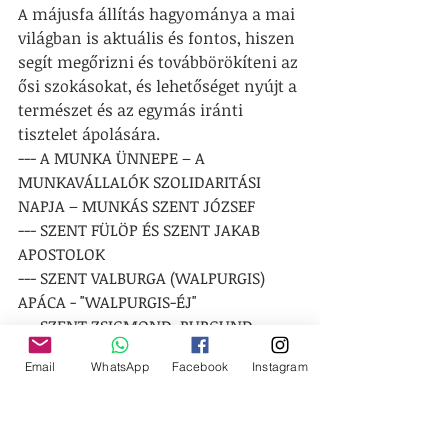
A májusfa állítás hagyománya a mai 
világban is aktuális és fontos, hiszen 
segít megőrizni és továbbörökíteni az 
ősi szokásokat, és lehetőséget nyújt a 
természet és az egymás iránti 
tisztelet ápolására.
--- 
A MUNKA ÜNNEPE – A 
MUNKAVÁLLALÓK SZOLIDARITÁSI 
NAPJA – MUNKÁS SZENT JÓZSEF
--- 
SZENT FÜLÖP ÉS SZENT JAKAB 
APOSTOLOK
--- 
SZENT VALBURGA (WALPURGIS) 
APÁCA - "WALPURGIS-ÉJ"
--- 
SZENT ZSIGMOND, BURGUND 
KIRÁLY
Email
WhatsApp
Facebook
Instagram
--- 
ZRÍNYI MIKLÓS SZÜLETÉSNAPJA – 
1620
--- 
SZERB ANTAL SZÜLETÉSNAPJA – 
1901