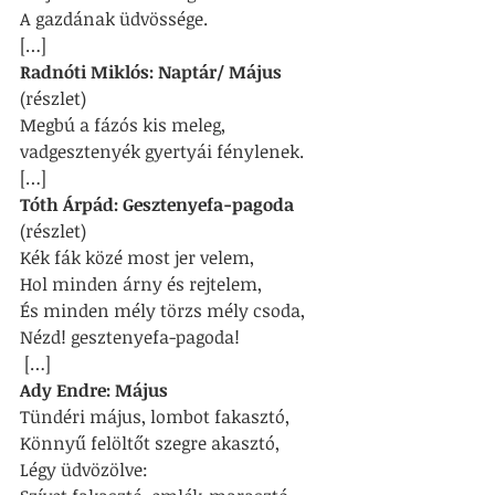
A gazdának üdvössége.
[…]
Radnóti Miklós: Naptár/ Május
(részlet)
Megbú a fázós kis meleg,
vadgesztenyék gyertyái fénylenek.
[…]
Tóth Árpád: Gesztenyefa-pagoda
(részlet)
Kék fák közé most jer velem,
Hol minden árny és rejtelem,
És minden mély törzs mély csoda,
Nézd! gesztenyefa-pagoda!
[…]
Ady Endre: Május
Tündéri május, lombot fakasztó,
Könnyű felöltőt szegre akasztó,
Légy üdvözölve: