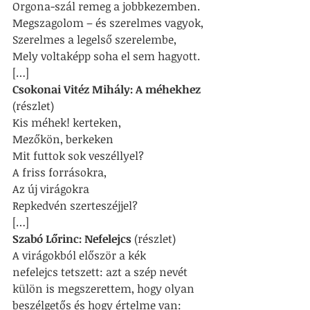
Orgona-szál remeg a jobbkezemben.
Megszagolom – és szerelmes vagyok,
Szerelmes a legelső szerelembe,
Mely voltaképp soha el sem hagyott.
[…]
Csokonai Vitéz Mihály: A méhekhez
(részlet)
Kis méhek! kerteken,
Mezőkön, berkeken
Mit futtok sok veszéllyel?
A friss forrásokra,
Az új virágokra
Repkedvén szerteszéjjel?
[…]
Szabó Lőrinc: Nefelejcs
 (részlet)
A virágokból először a kék
nefelejcs tetszett: azt a szép nevét
külön is megszerettem, hogy olyan
beszélgetős és hogy értelme van: