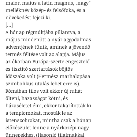
maior, maius a latin magnus, „nagy” 
melléknév közép- és felsőfoka, és a 
növekedést fejezi ki.
[…]
A hónap régmúltjába pillantva, a 
május mindenütt a nyár aggodalmas 
adventjének tűnik, aminek a jövendő 
termés féltése volt az alapja. Május 
az ókorban Európa-szerte engesztelő 
és tisztító szertartások böjtös 
időszaka volt (Hermész marhalopása 
szimbolikus utalás lehet erre is). 
Rómában tilos volt ekkor új ruhát 
ölteni, házasságot kötni, és 
házaséletet élni, ekkor takarították ki 
a templomokat, mosták le az 
istenszobrokat, mintha csak a hónap 
előkészület lenne a nyárközépi nagy 
ünnepekhez. (Hasonló tilalmakkal 