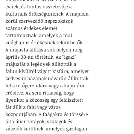
évnek, és fontos összetevője a 
kulturális örökségünknek. A májusfa 
körül szerveződő népszokások 
számos érdekes elemet 
tartalmaznak, amelyek a mai 
világban is értékesnek tekinthetők.
A májusfa állítása sok helyen még 
április 30-án történik. Az “igazi” 
májusfát a legények állították a 
falun kívülről vágott kisfára, amelyet 
kedvesük házának udvarán állítottak 
fel a tetőgerendára vagy a kapufára 
erősítve. Az sem ritkaság, hogy 
ilyenkor a közösség egy feldíszített 
fát állít a falu vagy város 
központjában. A faágakra és törzsére 
általában virágok, szalagok és 
zászlók kerülnek, amelyek gazdagon 