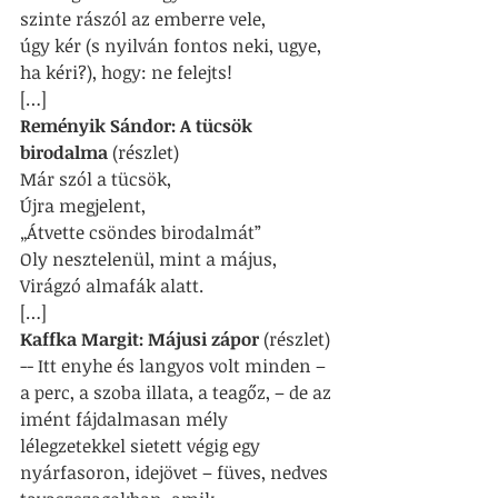
szinte rászól az emberre vele,
úgy kér (s nyilván fontos neki, ugye,
ha kéri?), hogy: ne felejts!
[…]
Reményik Sándor: A tücsök 
birodalma
 (részlet)
Már szól a tücsök,
Újra megjelent,
„Átvette csöndes birodalmát”
Oly nesztelenül, mint a május,
Virágzó almafák alatt.
[…]
Kaffka Margit: Májusi zápor
 (részlet) 
-- Itt enyhe és langyos volt minden – 
a perc, a szoba illata, a teagőz, – de az 
imént fájdalmasan mély 
lélegzetekkel sietett végig egy 
nyárfasoron, idejövet – füves, nedves 