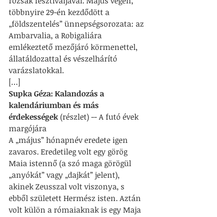
rózsák fesztiváljával. Május végén, 
többnyire 29-én kezdődött a 
„földszentelés” ünnepségsorozata: az 
Ambarvalia, a Robigaliára 
emlékeztető mezőjáró körmenettel, 
állatáldozattal és vészelhárító 
varázslatokkal.
[…]
Supka Géza: Kalandozás a 
kalendáriumban és más 
érdekességek
 (részlet) -- A futó évek 
margójára
A „május” hónapnév eredete igen 
zavaros. Eredetileg volt egy görög 
Maia istennő (a szó maga görögül 
„anyókát” vagy „dajkát” jelent), 
akinek Zeusszal volt viszonya, s 
ebből született Hermész isten. Aztán 
volt külön a rómaiaknak is egy Maja 