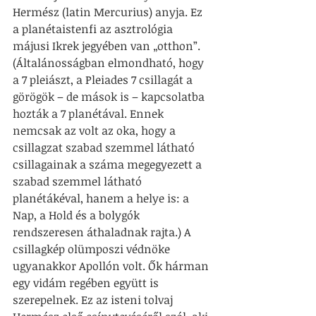
Hermész (latin Mercurius) anyja. Ez 
a planétaistenfi az asztrológia 
májusi Ikrek jegyében van „otthon”. 
(Általánosságban elmondható, hogy 
a 7 pleiászt, a Pleiades 7 csillagát a 
görögök – de mások is – kapcsolatba 
hozták a 7 planétával. Ennek 
nemcsak az volt az oka, hogy a 
csillagzat szabad szemmel látható 
csillagainak a száma megegyezett a 
szabad szemmel látható 
planétákéval, hanem a helye is: a 
Nap, a Hold és a bolygók 
rendszeresen áthaladnak rajta.) A 
csillagkép olümposzi védnöke 
ugyanakkor Apollón volt. Ők hárman 
egy vidám regében együtt is 
szerepelnek. Ez az isteni tolvaj 