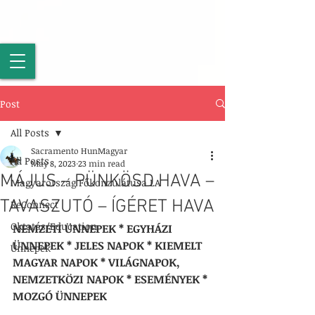
Post
All Posts
Sacramento HunMagyar
All Posts
May 8, 2023
23 min read
MÁJUS – PÜNKÖSD HAVA –
Magyarország Főkonzulátusa LA
TAVASZUTÓ – ÍGÉRET HAVA
ReConnect
Oktatás/Education
NEMZETI ÜNNEPEK * EGYHÁZI 
ÜNNEPEK * JELES NAPOK * KIEMELT 
Ünnepek
MAGYAR NAPOK * VILÁGNAPOK, 
NEMZETKÖZI NAPOK * ESEMÉNYEK * 
MOZGÓ ÜNNEPEK