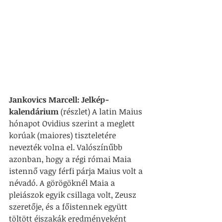
Jankovics Marcell: Jelkép-
kalendárium 
(részlet) A latin Maius 
hónapot Ovidius szerint a meglett 
korúak (maiores) tiszteletére 
nevezték volna el. Valószínűbb 
azonban, hogy a régi római Maia 
istennő vagy férfi párja Maius volt a 
névadó. A görögöknél Maia a 
pleiászok egyik csillaga volt, Zeusz 
szeretője, és a főistennek együtt 
töltött éjszakák eredményeként 