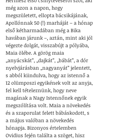
Hermész első csínytevéséről szól, aki 
még azon a napon, hogy 
megszületett, ellopta bácsikájának, 
Apollónnak 50 (!) marháját – a hónap 
első kétharmadában még a Bika 
havában járunk –, aztán, mint aki jól 
végezte dolgát, visszabújt a pólyába, 
Maia ölébe. A görög maia 
„anyácskát”, „dajkát”, „bábát”, a dór 
nyelvjárásban „nagyanyát” jelentett, 
s abból kiindulva, hogy az istennő a 
12 olümposzi egyikének volt az anyja, 
fel kell tételeznünk, hogy neve 
magának a Nagy Istennőnek egyik 
megszólítása volt. Maia a növekedés 
és a szaporulat felett bábáskodott, s 
a május valóban a növekedés 
hónapja. Bizonyos értelemben 
Ovidius fején találta a szöget, hisz 