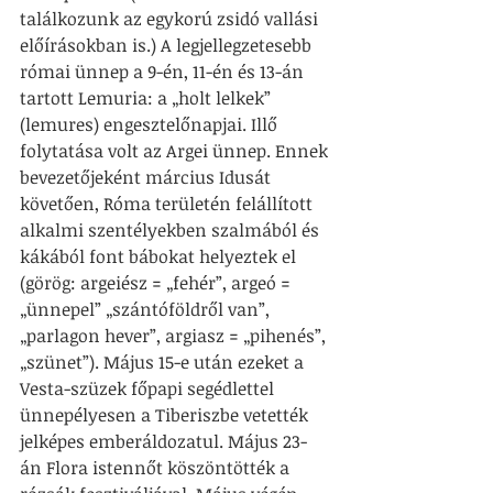
találkozunk az egykorú zsidó vallási 
előírásokban is.) A legjellegzetesebb 
római ünnep a 9-én, 11-én és 13-án 
tartott Lemuria: a „holt lelkek” 
(lemures) engesztelőnapjai. Illő 
folytatása volt az Argei ünnep. Ennek 
bevezetőjeként március Idusát 
követően, Róma területén felállított 
alkalmi szentélyekben szalmából és 
kákából font bábokat helyeztek el 
(görög: argeiész = „fehér”, argeó = 
„ünnepel” „szántóföldről van”, 
„parlagon hever”, argiasz = „pihenés”, 
„szünet”). Május 15-e után ezeket a 
Vesta-szüzek főpapi segédlettel 
ünnepélyesen a Tiberiszbe vetették 
jelképes emberáldozatul. Május 23-
án Flora istennőt köszöntötték a 