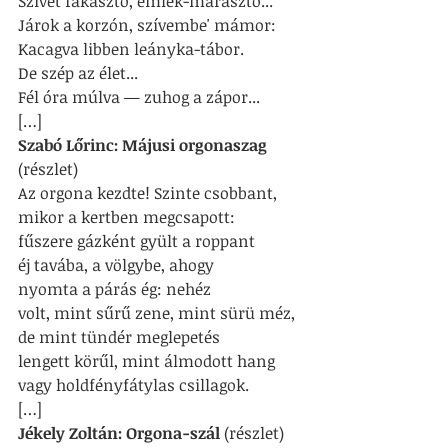
Szívet fakasztó, emlék-marasztó...
Járok a korzón, szívembe' mámor:
Kacagva libben leányka-tábor.
De szép az élet...
Fél óra múlva — zuhog a zápor...
[…]
Szabó Lőrinc: Májusi orgonaszag
(részlet)
Az orgona kezdte! Szinte csobbant,
mikor a kertben megcsapott:
fűszere gázként gyült a roppant
éj tavába, a völgybe, ahogy
nyomta a párás ég: nehéz
volt, mint sűrű zene, mint sürü méz,
de mint tündér meglepetés
lengett körűl, mint álmodott hang
vagy holdfényfátylas csillagok.
[…]
Jékely Zoltán: Orgona-szál 
(részlet)