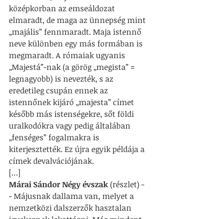
középkorban az emseáldozat 
elmaradt, de maga az ünnepség mint 
„majális” fennmaradt. Maja istennő 
neve különben egy más formában is 
megmaradt. A rómaiak ugyanis 
„Majestá”-nak (a görög „megista” = 
legnagyobb) is nevezték, s az 
eredetileg csupán ennek az 
istennőnek kijáró „majesta” címet 
később más istenségekre, sőt földi 
uralkodókra vagy pedig általában 
„fenséges” fogalmakra is 
kiterjesztették. Ez újra egyik példája a 
címek devalvációjának.
[…]
Márai Sándor Négy évszak
 (részlet) -
- Májusnak dallama van, melyet a 
nemzetközi dalszerzők hasztalan 