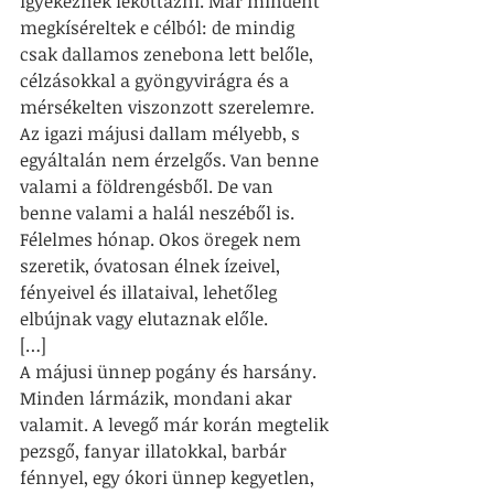
igyekeznek lekottázni. Már mindent 
megkíséreltek e célból: de mindig 
csak dallamos zenebona lett belőle, 
célzásokkal a gyöngyvirágra és a 
mérsékelten viszonzott szerelemre. 
Az igazi májusi dallam mélyebb, s 
egyáltalán nem érzelgős. Van benne 
valami a földrengésből. De van 
benne valami a halál neszéből is. 
Félelmes hónap. Okos öregek nem 
szeretik, óvatosan élnek ízeivel, 
fényeivel és illataival, lehetőleg 
elbújnak vagy elutaznak előle.
[…]
A májusi ünnep pogány és harsány. 
Minden lármázik, mondani akar 
valamit. A levegő már korán megtelik 
pezsgő, fanyar illatokkal, barbár 
fénnyel, egy ókori ünnep kegyetlen, 