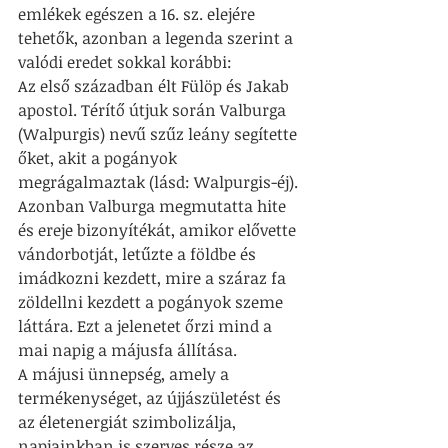
emlékek egészen a 16. sz. elejére 
tehetők, azonban a legenda szerint a 
valódi eredet sokkal korábbi: 
Az első században élt Fülöp és Jakab 
apostol. Térítő útjuk során Valburga 
(Walpurgis) nevű szűz leány segítette 
őket, akit a pogányok 
megrágalmaztak (lásd: Walpurgis-éj). 
Azonban Valburga megmutatta hite 
és ereje bizonyítékát, amikor elővette 
vándorbotját, letűzte a földbe és 
imádkozni kezdett, mire a száraz fa 
zöldellni kezdett a pogányok szeme 
láttára. Ezt a jelenetet őrzi mind a 
mai napig a májusfa állítása.
A májusi ünnepség, amely a 
termékenységet, az újjászületést és 
az életenergiát szimbolizálja, 
napjainkban is szerves része az 