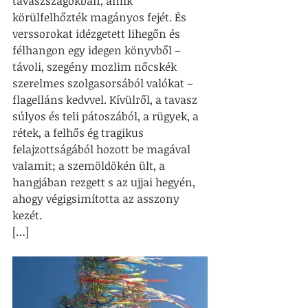
tavaszszagokban, amik 
körülfelhőzték magányos fejét. És 
verssorokat idézgetett lihegőn és 
félhangon egy idegen könyvből – 
távoli, szegény mozlim nőcskék 
szerelmes szolgasorsából valókat – 
flagelláns kedvvel. Kívülről, a tavasz 
súlyos és teli pátoszából, a rügyek, a 
rétek, a felhős ég tragikus 
felajzottságából hozott be magával 
valamit; a szemöldökén ült, a 
hangjában rezgett s az ujjai hegyén, 
ahogy végigsimította az asszony 
kezét.
[…]