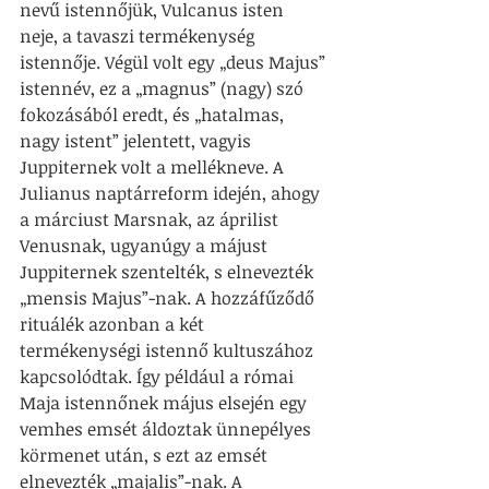
nevű istennőjük, Vulcanus isten 
neje, a tavaszi termékenység 
istennője. Végül volt egy „deus Majus” 
istennév, ez a „magnus” (nagy) szó 
fokozásából eredt, és „hatalmas, 
nagy istent” jelentett, vagyis 
Juppiternek volt a mellékneve. A 
Julianus naptárreform idején, ahogy 
a márciust Marsnak, az áprilist 
Venusnak, ugyanúgy a májust 
Juppiternek szentelték, s elnevezték 
„mensis Majus”-nak. A hozzáfűződő 
rituálék azonban a két 
termékenységi istennő kultuszához 
kapcsolódtak. Így például a római 
Maja istennőnek május elsején egy 
vemhes emsét áldoztak ünnepélyes 
körmenet után, s ezt az emsét 
elnevezték „majalis”-nak. A 