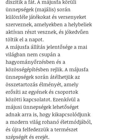
díszítik a fát. A májusfa körüli 
ünnepségek (majális) során 
különféle játékokat és versenyeket 
szerveznek, amelyekben a helybeliek 
aktívan részt vesznek, és jókedvűen 
töltik el a napot.
A májusfa állítás jelentősége a mai 
világban nem csupán a 
hagyományőrzésben és a 
közösségépítésben rejlik. A májusfa 
ünnepségek során átélhetjük az 
összetartozás élményét, amely 
erősíti az egyének és csoportok 
közötti kapcsolatot. Ezenkívül a 
májusi ünnepségek lehetőséget 
adnak arra is, hogy kikapcsolódjunk 
a modern világ rohanó életmódjából, 
és újra felfedezzük a természet 
szépségét és erejét.