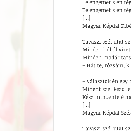
Te engemet s én té
Te engemet s én té
[…]
Magyar Népdal Kibé
Tavaszi szél utat sz
Minden hóból vizet 
Minden madár társa
– Hát te, rózsám, k
– Választok én egy 
Mihent szél kezd l
Kész mindenfelé ha
[…]
Magyar Népdal Szék
Tavaszi szél utat sz