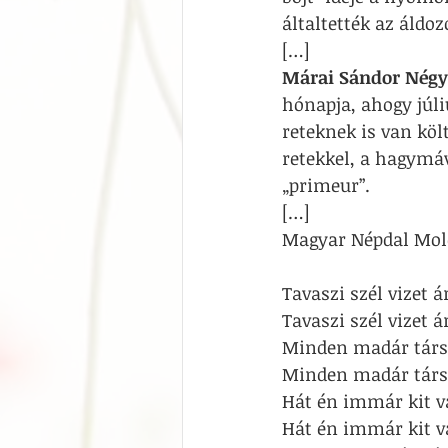
általtették az áldoz
[…]
Márai Sándor Négy é
hónapja, ahogy júli
reteknek is van költ
retekkel, a hagymáv
„primeur”.
[…]
Magyar Népdal Mol
Tavaszi szél vizet 
Tavaszi szél vizet 
Minden madár társa
Minden madár társa
Hát én immár kit v
Hát én immár kit v