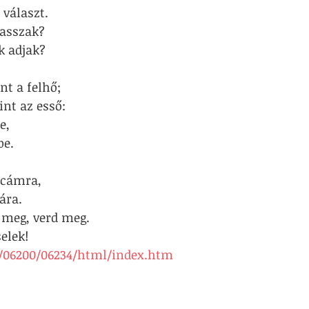
 választ.
lasszak?
k adjak?
t a felhő;
nt az esső:
e,
be.
rcámra,
ára.
 meg, verd meg.
elek!
u/06200/06234/html/index.htm