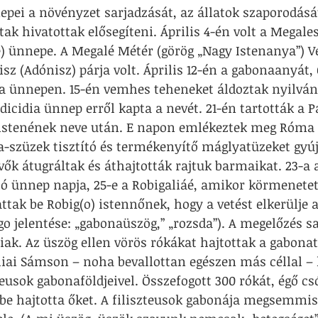
ei a növényzet sarjadzását, az állatok szaporodását
k hivatottak elősegíteni. Április 4-én volt a Megalesi
e) ünnepe. A Megalé Métér (görög „Nagy Istenanya”) 
sz (Adónisz) párja volt. Április 12-én a gabonaanyát, 
ia ünnepen. 15-én vemhes teheneket áldoztak nyilván
dicidia ünnep erről kapta a nevét. 21-én tartották a P
 istenének neve után. E napon emlékeztek meg Róma a
-szüzek tisztító és termékenyítő máglyatüzeket gyúj
ők átugráltak és áthajtották rajtuk barmaikat. 23-a a
ó ünnep napja, 25-e a Robigaliáé, amikor körmenetet 
ttak be Robig(o) istennőnek, hogy a vetést elkerülje a
o jelentése: „gabonaüszög,” „rozsda”). A megelőzés s
ak. Az üszög ellen vörös rókákat hajtottak a gabonat
liai Sámson – noha bevallottan egészen más céllal –
teusok gabonaföldjeivel. Összefogott 300 rókát, égő cs
sbe hajtotta őket. A filiszteusok gabonája megsemmis