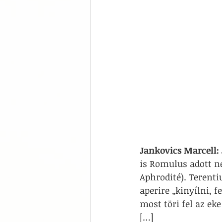
Jankovics Marcell:
is Romulus adott ne
Aphrodité). Terenti
aperire „kinyílni, 
most töri fel az eke 
[…]