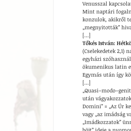
Venusszal kapcsolat
Mint naptári fogal
konzulok, akikről t
„megnyitották” hiva
[…]
Tőkés István: Hétk
(Cselekedetek 2,1) n
egyházi szóhasznála
ökumenikus latin e
Egymás után így köv
[…]
„Quasi–modo–geniti
után vágyakozzatok,
Domini” = „Az Úr keg
vagy „az imádság va
„Imádkozzatok” ünn
böjt” ideje a nyom