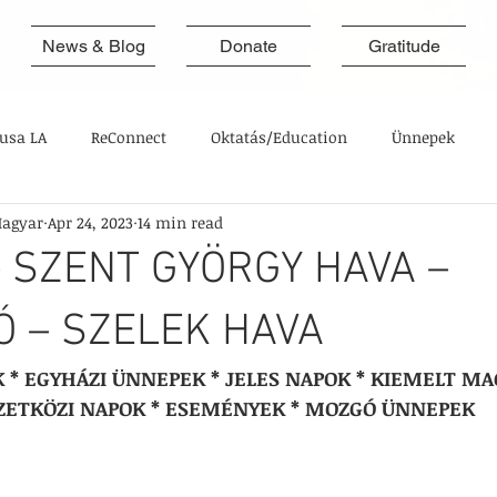
News & Blog
Donate
Gratitude
usa LA
ReConnect
Oktatás/Education
Ünnepek
agyar
Apr 24, 2023
14 min read
– SZENT GYÖRGY HAVA –
Ó – SZELEK HAVA
* EGYHÁZI ÜNNEPEK * JELES NAPOK * KIEMELT MA
ZETKÖZI NAPOK * ESEMÉNYEK * MOZGÓ ÜNNEPEK