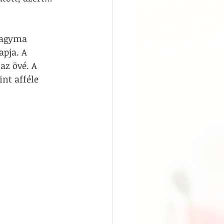
 hagyma 
pja. A 
az övé. A 
nt afféle 