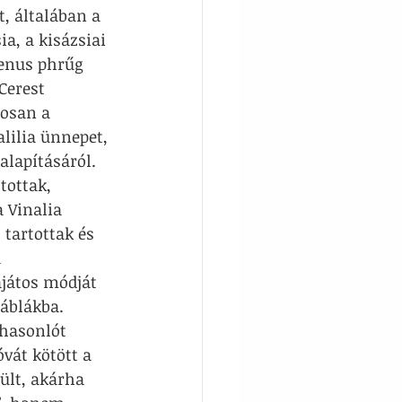
, általában a 
a, a kisázsiai 
Venus phrűg 
Cerest 
osan a 
alilia ünnepet, 
lapításáról. 
tottak, 
 Vinalia 
tartottak és 
 
ajátos módját 
áblákba. 
 hasonlót 
óvát kötött a 
ült, akárha 