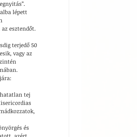
egnyitás”. 
lba lépett 
n 
n az esztendőt.
sdig terjedő 50 
esik, vagy az 
zintén 
mában. 
jára:
atatlan tej 
isericordias 
 Imádkozzatok, 
önyörgés és 
tott, azért… 