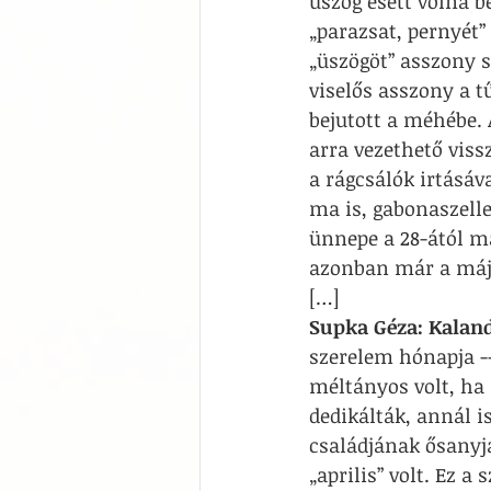
üszög esett volna 
„parazsat, pernyét” 
„üszögöt” asszony s
viselős asszony a tű
bejutott a méhébe. 
arra vezethető vissz
a rágcsálók irtásáv
ma is, gabonaszelle
ünnepe a 28-ától máj
azonban már a máju
[…]
Supka Géza: Kaland
szerelem hónapja -
méltányos volt, ha
dedikálták, annál i
családjának ősanyj
„aprilis” volt. Ez a