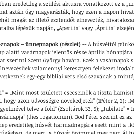
ban eredetileg a szülési aktusra vonatkozott ez a „m
mat aztán úgy magyarázták, hogy ezen a napon hivata
ehát magát az illető esztendőt elnevezték, hivatalosa
talba lépésük napján, „Aperilis” vagy „Április” elsejé
öznapok – ünnepnapok (részlet)
 -- A húsvéttól pünkö
ap alatti vasárnapok jelentős része április hónapjára 
t szerinti Szent György havára. Ezek a vasárnapok s
lnevezésűek valamennyi keresztyén felekezet irodal
etkeznek egy-egy bibliai vers első szavának a mintá
” = „Mint most született csecsemők a tiszta hamisíth
 hogy azon üdvösségre növekedjetek” (1Péter 2, 2); „M
yelmével telve a föld” (Zsoltárok 33, 5); „Jubilate” =
sárnapja” (dies rogationum). Bod Péter szerint ez az 
ep eredetileg húsvét harmadnapjára esett mint a „k
orúságban, de mert „a húsvét örömmel meg nem állha