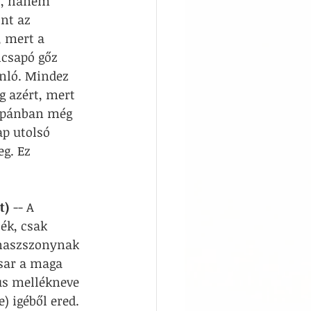
”, hanem 
nt az 
, mert a 
lcsapó gőz 
onló. Mindez 
g azért, mert 
Japánban még 
ap utolsó 
g. Ez 
t)
 -- A 
ék, csak 
enaszszonynak 
sar a maga 
us mellékneve 
) igéből ered. 