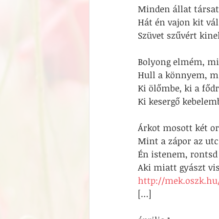
Minden állat társat
Hát én vajon kit vá
Szüvet szűvért kine
Bolyong elmém, min
Hull a könnyem, mi
Ki ölőmbe, ki a fődr
Ki kesergő kebelem
Árkot mosott két o
Mint a zápor az utc
Én istenem, rontsd
Aki miatt gyászt vis
http://mek.oszk.h
[…]