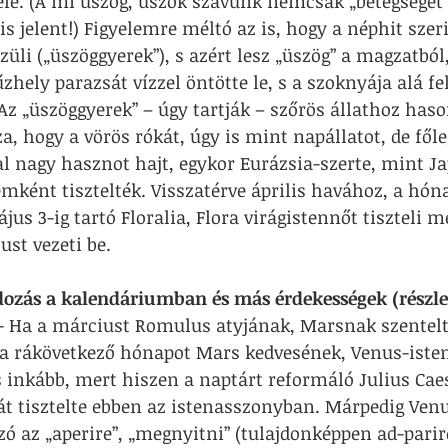
bele. (A mi üszög, üszök szavunk nemcsak „betegséget
is jelent!) Figyelemre méltó az is, hogy a néphit szeri
züli („üszöggyerek”), s azért lesz „üszög” a magzatból
zhely parazsát vízzel öntötte le, s a szoknyája alá fe
Az „üszöggyerek” – úgy tartják – szőrös állathoz has
a, hogy a vörös rókát, úgy is mint napállatot, de főle
al nagy hasznot hajt, egykor Eurázsia-szerte, mint 
mként tisztelték. Visszatérve április havához, a hón
us 3-ig tartó Floralia, Flora virágistennőt tiszteli me
st vezeti be.
ozás a kalendáriumban és más érdekességek (részle
- Ha a márciust Romulus atyjának, Marsnak szentelt
 a rákövetkező hónapot Mars kedvesének, Venus-ist
s inkább, mert hiszen a naptárt reformáló Julius Cae
át tisztelte ebben az istenasszonyban. Márpedig Ven
 szó az „aperire”, „megnyitni” (tulajdonképpen ad-parire