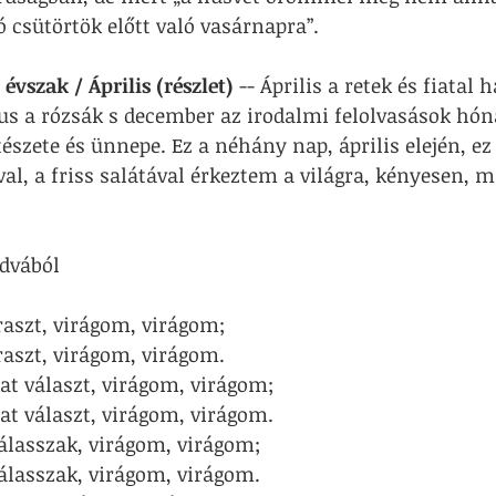
ó csütörtök előtt való vasárnapra”.
vszak / Április (részlet)
 -- Április a retek és fiatal
us a rózsák s december az irodalmi felolvasások hóna
észete és ünnepe. Ez a néhány nap, április elején, ez 
al, a friss salátával érkeztem a világra, kényesen, mi
dvából
áraszt, virágom, virágom;
áraszt, virágom, virágom.
t választ, virágom, virágom;
t választ, virágom, virágom.
álasszak, virágom, virágom;
álasszak, virágom, virágom.