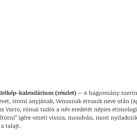
 Jelkép-kalendárium (részlet)
 -- A hagyomány szeri
vet, isteni anyjának, Venusnak etruszk neve után (Ap
us Varro, római tudós a név eredetét népies etimologi
feltörni” igére vezeti vissza, mondván, most nyiladozi
a talajt.