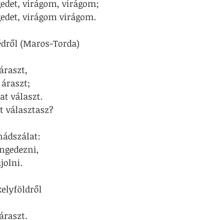
gedet, virágom, virágom;
gedet, virágom virágom.
dről (Maros-Torda)
áraszt,
áraszt;
t választ.
it választasz?
nádszálat:
engedezni,
jolni.
elyföldről
áraszt.