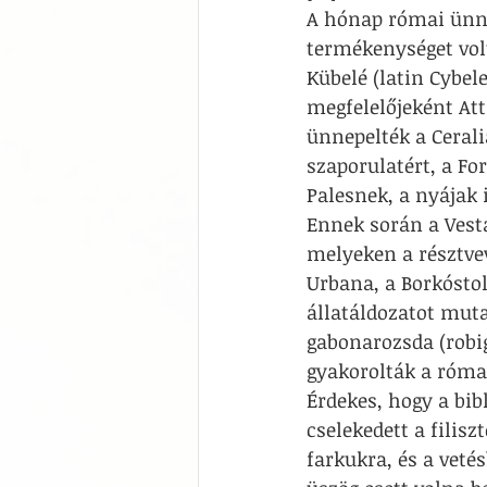
A hónap római ünnep
termékenységet volta
Kübelé (latin Cybel
megfelelőjeként Atti
ünnepelték a Ceral
szaporulatért, a For
Palesnek, a nyájak
Ennek során a Vesta
melyeken a résztvev
Urbana, a Borkóstol
állatáldozatot muta
gabonarozsda (robig
gyakorolták a római
Érdekes, hogy a bib
cselekedett a filisz
farkukra, és a veté