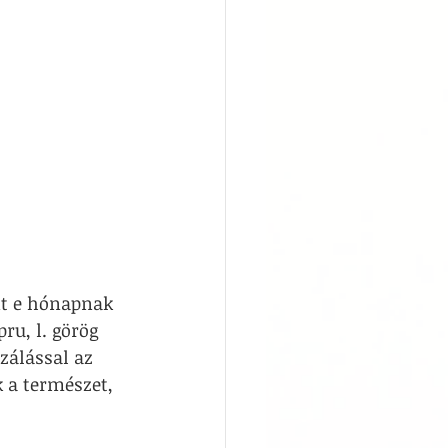
nt e hónapnak 
ru, l. görög 
zálással az 
k a természet, 